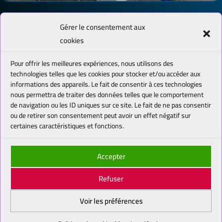
Gérer le consentement aux
1
2
3
4
cookies
Stop
Lecture
Pour offrir les meilleures expériences, nous utilisons des
technologies telles que les cookies pour stocker et/ou accéder aux
informations des appareils. Le fait de consentir à ces technologies
HAUT DE PAGE
nous permettra de traiter des données telles que le comportement
de navigation ou les ID uniques sur ce site. Le fait de ne pas consentir
ou de retirer son consentement peut avoir un effet négatif sur
certaines caractéristiques et fonctions.
Accepter
Refuser
Réalisation : Pôle Communication d'OMEGA
Énergies & Services - 57360 Amnéville-les-Thermes
Voir les préférences
- ©2024-2026 Tous droits réservés |
Mentions